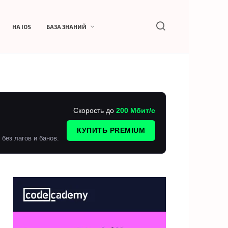
НА IOS
БАЗА ЗНАНИЙ
Скорость до
200 Мбит/с
КУПИТЬ PREMIUM
без лагов и банов.