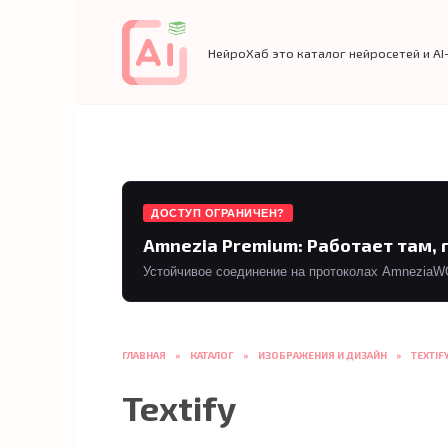
Перейти
к
содержанию
НейроХаб это каталог нейросетей и AI
ДОСТУП ОГРАНИЧЕН?
Amnezia Premium: Работает там, 
Устойчивое соединение на протоколах AmneziaWG 
ГЛАВНАЯ
»
КАТАЛОГ
»
ИЗОБРАЖЕНИЯ И ДИЗАЙН
»
TEXTIF
Textify