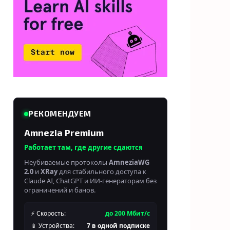
РЕКОМЕНДУЕМ
Amnezia Premium
Работает там, где другие сдаются
Неубиваемые протоколы
AmneziaWG
2.0
и
XRay
для стабильного доступа к
Claude AI, ChatGPT и ИИ-генераторам без
ограничений и банов.
⚡ Скорость:
до 200 Мбит/с
📱 Устройства:
7 в одной подписке