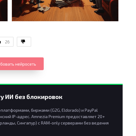
26
бовать нейросеть
у ИИ без блокировок
латформами, биржами (G2G, Eldorado) и PayPal
ский IP-адрес. Amnezia Premium предоставляет 20+
рланды, Сингапур) с RAM-only серверами без ведения