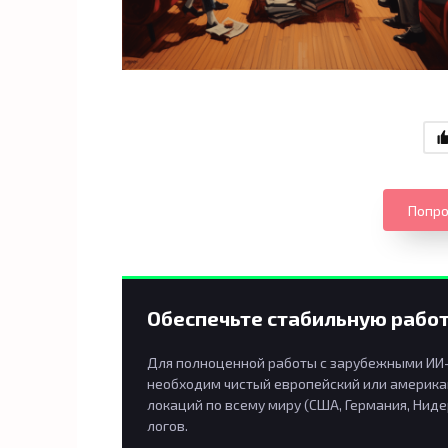
Попро
Обеспечьте стабильную работ
Для полноценной работы с зарубежными ИИ-п
необходим чистый европейский или американ
локаций по всему миру (США, Германия, Ниде
логов.