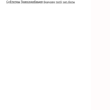
Субтитры
Транскрибация
браузер
топ5
чат-боты