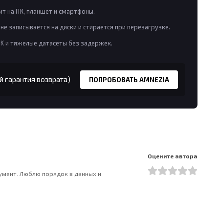
т на ПК, планшет и смартфоны.
не записывается на диски и стирается при перезагрузке.
8K и тяжелые датасеты без задержек.
й гарантия возврата)
ПОПРОБОВАТЬ AMNEZIA
Оцените автора
румент. Люблю порядок в данных и