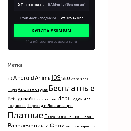
🔒 Приватность:
RAM-only (без логов)
Стоимость подписки —
от 325 ₽/мес
КУПИТЬ PREMIUM
14 дней гарантия возврата денег
Метки
IOS
Android
Anime
SEO
3D
WordPress
Бесплатные
Архитектура
Plugin
Игры
Веб-дизайн
Идеи для
Знакомства
подарков
Перевод и Локализация
Платные
Поисковые системы
Развлечения и Фан
Саммари и пересказ