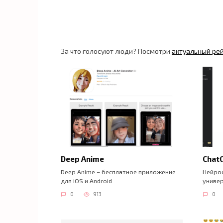
За что голосуют люди? Посмотри
актуальный ре
Deep Anime
Chat
Deep Anime – бесплатное приложение
Нейрос
для iOS и Android
универ
0
913
0