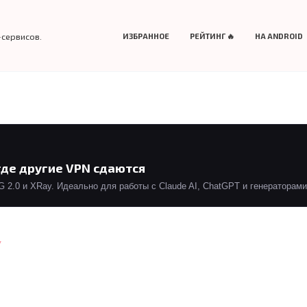
-сервисов.
ИЗБРАННОЕ
РЕЙТИНГ 🔥
НА ANDROID
где другие VPN сдаются
2.0 и XRay. Идеально для работы с Claude AI, ChatGPT и генераторами 
Y