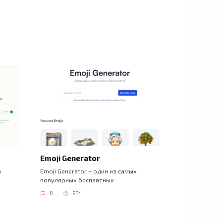
Emoji Generator
й
Emoji Generator – один из самых
популярных бесплатных
0
934