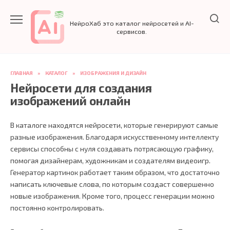
Перейти
к
НейроХаб это каталог нейросетей и AI-
содержанию
сервисов.
ГЛАВНАЯ
»
КАТАЛОГ
»
ИЗОБРАЖЕНИЯ И ДИЗАЙН
Нейросети для создания
изображений онлайн
В каталоге находятся нейросети, которые генерируют самые
разные изображения. Благодаря искусственному интеллекту
сервисы способны с нуля создавать потрясающую графику,
помогая дизайнерам, художникам и создателям видеоигр.
Генератор картинок работает таким образом, что достаточно
написать ключевые слова, по которым создаст совершенно
новые изображения. Кроме того, процесс генерации можно
постоянно контролировать.