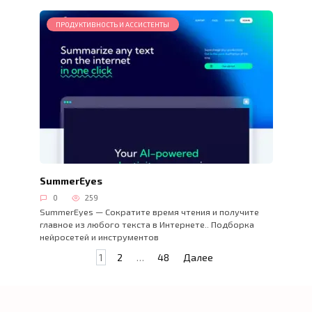
ПРОДУКТИВНОСТЬ И АССИСТЕНТЫ
SummerEyes
0
259
SummerEyes — Сократите время чтения и получите
главное из любого текста в Интернете.. Подборка
нейросетей и инструментов
Пагинация
1
2
…
48
Далее
записей