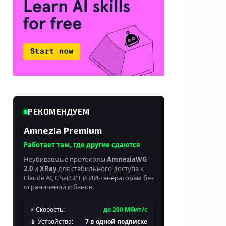
РЕКОМЕНДУЕМ
Amnezia Premium
Работает там, где другие сдаются
Неубиваемые протоколы
AmneziaWG
2.0
и
XRay
для стабильного доступа к
Claude AI, ChatGPT и ИИ-генераторам без
ограничений и банов.
⚡ Скорость:
до 200 Мбит/с
📱 Устройства:
7 в одной подписке