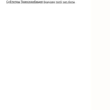
Субтитры
Транскрибация
браузер
топ5
чат-боты