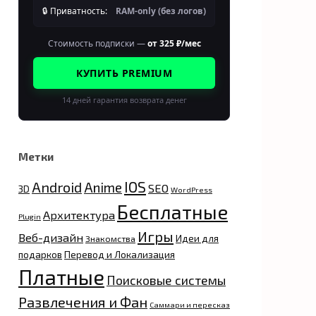
🔒 Приватность:
RAM-only (без логов)
Стоимость подписки —
от 325 ₽/мес
КУПИТЬ PREMIUM
14 дней гарантия возврата денег
Метки
IOS
Android
Anime
SEO
3D
WordPress
Бесплатные
Архитектура
Plugin
Игры
Веб-дизайн
Идеи для
Знакомства
подарков
Перевод и Локализация
Платные
Поисковые системы
Развлечения и Фан
Саммари и пересказ