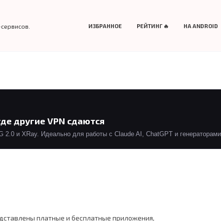
-сервисов.
ИЗБРАННОЕ
РЕЙТИНГ 🔥
НА ANDROID
где другие VPN сдаются
2.0 и XRay. Идеально для работы с Claude AI, ChatGPT и генераторами 
редставлены платные и бесплатные приложения,