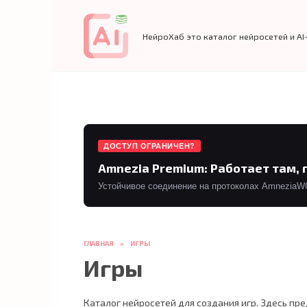
Перейти
к
содержанию
НейроХаб это каталог нейросетей и AI
ДОСТУП ОГРАНИЧЕН?
Amnezia Premium: Работает там, 
Устойчивое соединение на протоколах AmneziaWG 
ГЛАВНАЯ
»
ИГРЫ
Игры
Каталог нейросетей для создания игр. Здесь п