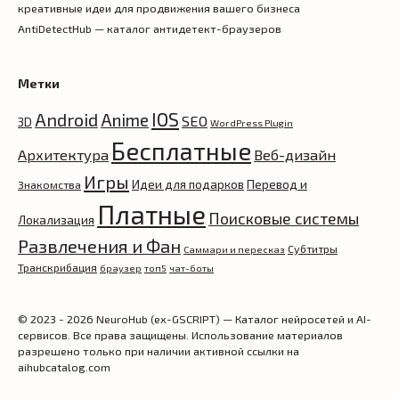
креативные идеи для продвижения вашего бизнеса
AntiDetectHub — каталог антидетект-браузеров
Метки
IOS
Android
Anime
SEO
3D
WordPress Plugin
Бесплатные
Архитектура
Веб-дизайн
Игры
Идеи для подарков
Перевод и
Знакомства
Платные
Поисковые системы
Локализация
Развлечения и Фан
Субтитры
Саммари и пересказ
Транскрибация
браузер
топ5
чат-боты
© 2023 - 2026 NeuroHub (ex-GSCRIPT) — Каталог нейросетей и AI-
сервисов. Все права защищены. Использование материалов
разрешено только при наличии активной ссылки на
aihubcatalog.com