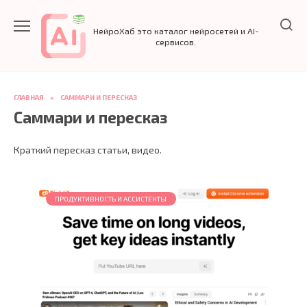
Перейти
к
НейроХаб это каталог нейросетей и AI-
содержанию
сервисов.
ГЛАВНАЯ
»
САММАРИ И ПЕРЕСКАЗ
Саммари и пересказ
Краткий пересказ статьи, видео.
ПРОДУКТИВНОСТЬ И АССИСТЕНТЫ