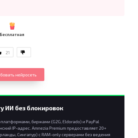
Бесплатная
21
бовать нейросеть
у ИИ без блокировок
латформами, биржами (G2G, Eldorado) и PayPal
ский IP-адрес. Amnezia Premium предоставляет 20+
рланды, Сингапур) с RAM-only серверами без ведения