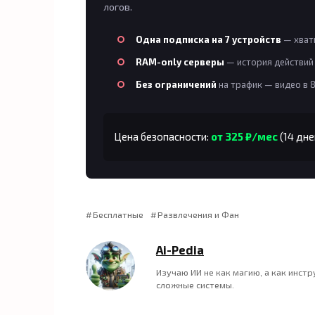
логов.
Одна подписка на 7 устройств
— хвати
RAM-only серверы
— история действий 
Без ограничений
на трафик — видео в 
Цена безопасности:
от 325 ₽/мес
(14 дне
Бесплатные
Развлечения и Фан
Ai-Pedia
Изучаю ИИ не как магию, а как инст
сложные системы.