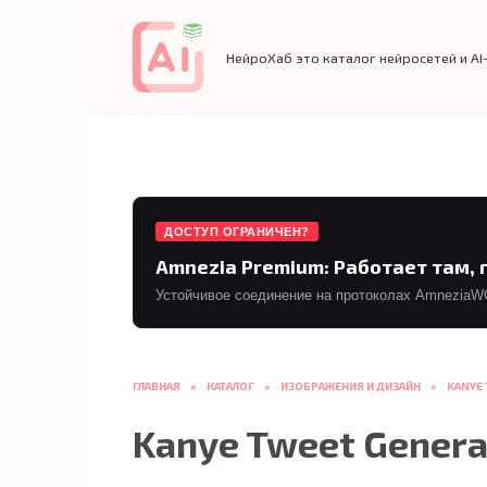
Перейти
к
содержанию
НейроХаб это каталог нейросетей и AI
ДОСТУП ОГРАНИЧЕН?
Amnezia Premium: Работает там, 
Устойчивое соединение на протоколах AmneziaWG 
ГЛАВНАЯ
»
КАТАЛОГ
»
ИЗОБРАЖЕНИЯ И ДИЗАЙН
»
KANYE
Kanye Tweet Genera