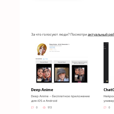
За что голосуют люди? Посмотри
актуальный ре
Deep Anime
Chat
Deep Anime – бесплатное приложение
Нейрос
для iOS и Android
универ
0
913
0