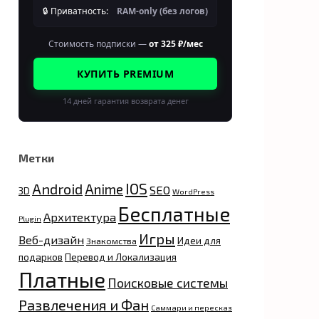
🔒 Приватность:
RAM-only (без логов)
Стоимость подписки —
от 325 ₽/мес
КУПИТЬ PREMIUM
14 дней гарантия возврата денег
Метки
IOS
Android
Anime
SEO
3D
WordPress
Бесплатные
Архитектура
Plugin
Игры
Веб-дизайн
Идеи для
Знакомства
подарков
Перевод и Локализация
Платные
Поисковые системы
Развлечения и Фан
Саммари и пересказ