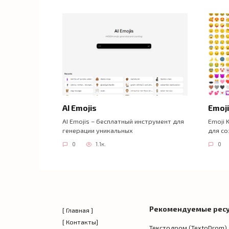
AI Emojis
Emoji
AI Emojis – бесплатный инструмент для
Emoji 
генерации уникальных
для со
0
1.1к.
0
Рекомендуемые рес
[ Главная ]
[ Контакты]
Текстодром (TextoDrom)