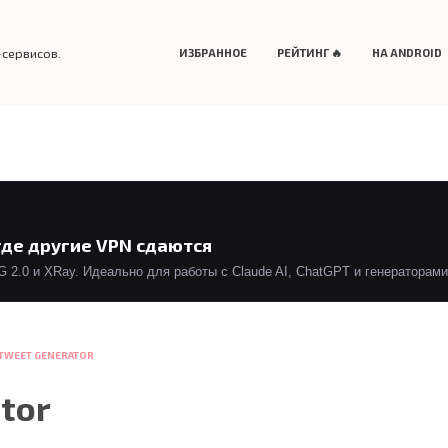
-сервисов.
ИЗБРАННОЕ
РЕЙТИНГ 🔥
НА ANDROID
где другие VPN сдаются
2.0 и XRay. Идеально для работы с Claude AI, ChatGPT и генераторами 
 TWEET GENERATOR
tor