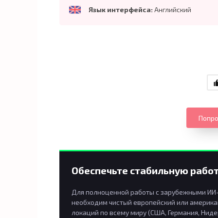
Язык интерфейса:
Английский
Попро
Обеспечьте стабильную работ
Для полноценной работы с зарубежными ИИ-п
необходим чистый европейский или американ
локаций по всему миру (США, Германия, Ниде