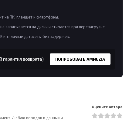
т на ПК, планшет и смартфоны.
не записывается на диски и стирается при перезагрузке.
8K и тяжелые датасеты без задержек.
й гарантия возврата)
ПОПРОБОВАТЬ AMNEZIA
Оцените автора
румент. Люблю порядок в данных и