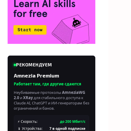
РЕКОМЕНДУЕМ
Amnezia Premium
Работает там, где другие сдаются
Неубиваемые протоколы
AmneziaWG
2.0
и
XRay
для стабильного доступа к
Claude AI, ChatGPT и ИИ-генераторам без
ограничений и банов.
⚡ Скорость:
до 200 Мбит/с
📱 Устройства:
7 в одной подписке