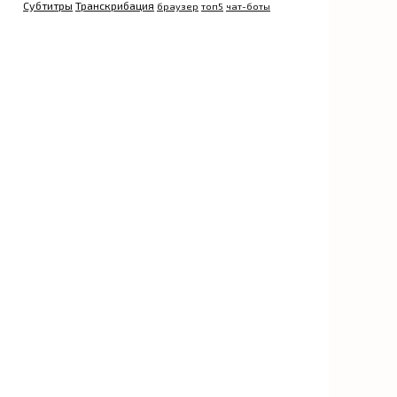
Субтитры
Транскрибация
браузер
топ5
чат-боты