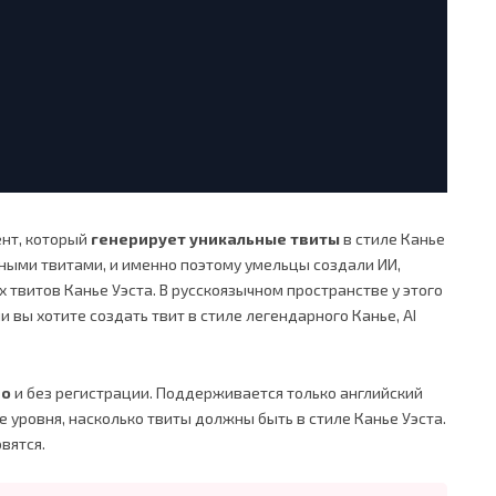
нт, который
генерирует уникальные твиты
в стиле Канье
нными твитами, и именно поэтому умельцы создали ИИ,
твитов Канье Уэста. В русскоязычном пространстве у этого
и вы хотите создать твит в стиле легендарного Канье, AI
но
и без регистрации. Поддерживается только английский
е уровня, насколько твиты должны быть в стиле Канье Уэста.
вятся.