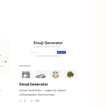
Emoji Generator
й
Emoji Generator – один из самых
популярных бесплатных
0
934