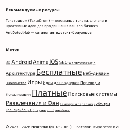
Рекомендуемые ресурсы
Текстодром (TextoDrom) — рекламные тексты, слоганы и
креативные идеи для продвижения вашего бизнеса
AntiDetectHub — каталог антидетект-браузеров
Метки
IOS
Android
Anime
SEO
3D
WordPress Plugin
Бесплатные
Архитектура
Веб-дизайн
Игры
Идеи для подарков
Перевод и
Знакомства
Платные
Поисковые системы
Локализация
Развлечения и Фан
Субтитры
Саммари и пересказ
Транскрибация
браузер
топ5
чат-боты
© 2023 - 2026 NeuroHub (ex-GSCRIPT) — Каталог нейросетей и AI-