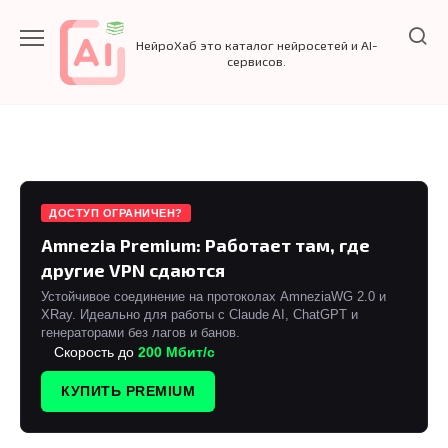
Перейти
к
НейроХаб это каталог нейросетей и AI-
содержанию
сервисов.
ДОСТУП ОГРАНИЧЕН?
Amnezia Premium: Работает там, где
другие VPN сдаются
Устойчивое соединение на протоколах AmneziaWG 2.0 и
XRay. Идеально для работы с Claude AI, ChatGPT и
генераторами без лагов и банов.
Скорость до
200 Мбит/с
КУПИТЬ PREMIUM