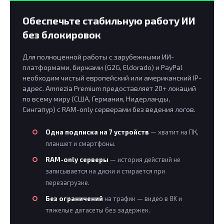
Обеспечьте стабильную работу ИИ
без блокировок
Для полноценной работы с зарубежными ИИ-
платформами, биржами (G2G, Eldorado) и PayPal
необходим чистый европейский или американский IP-
адрес. Amnezia Premium предоставляет 20+ локаций
по всему миру (США, Германия, Нидерланды,
Сингапур) с RAM-only серверами без ведения логов.
Одна подписка на 7 устройств
— хватит на ПК,
планшет и смартфоны.
RAM-only серверы
— история действий не
записывается на диски и стирается при
перезагрузке.
Без ограничений
на трафик — видео в 8K и
тяжелые датасеты без задержек.