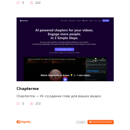
0
242
Chapterme
Chapterme — AI-создание глав для ваших видео.
0
253