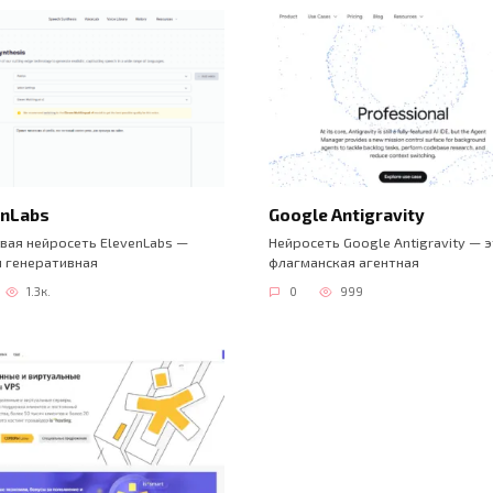
enLabs
Google Antigravity
вая нейросеть ElevenLabs —
Нейросеть Google Antigravity — 
я генеративная
флагманская агентная
1.3к.
0
999