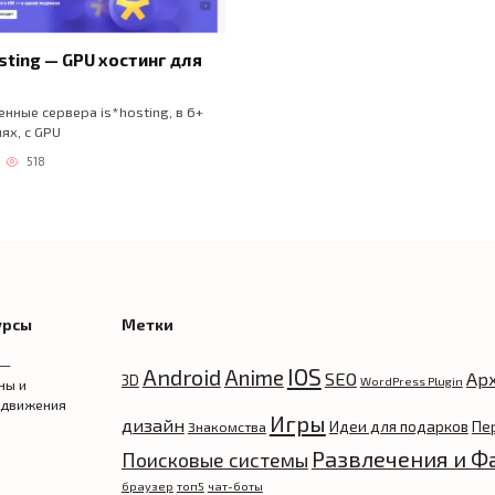
sting — GPU хостинг для
нные сервера is*hosting, в 6+
ях, с GPU
518
урсы
Метки
 —
IOS
Android
Anime
SEO
Ар
3D
WordPress Plugin
ны и
одвижения
Игры
дизайн
Идеи для подарков
Пе
Знакомства
Развлечения и Ф
Поисковые системы
браузер
топ5
чат-боты