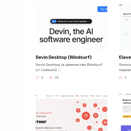
Devin Desktop (Windsurf)
Elev
Devin Desktop (в девичестве Windsurf
Голосо
от Codeium) —
перва
0
38
0