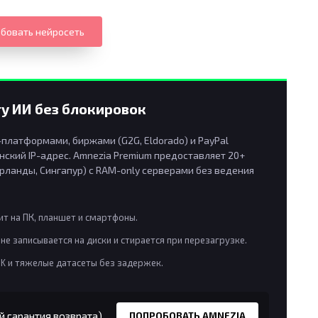
бовать нейросеть
у ИИ без блокировок
латформами, биржами (G2G, Eldorado) и PayPal
ский IP-адрес. Amnezia Premium предоставляет 20+
рланды, Сингапур) с RAM-only серверами без ведения
т на ПК, планшет и смартфоны.
не записывается на диски и стирается при перезагрузке.
8K и тяжелые датасеты без задержек.
й гарантия возврата)
ПОПРОБОВАТЬ AMNEZIA