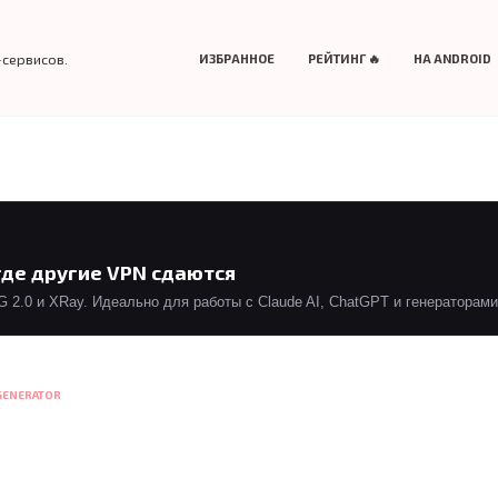
-сервисов.
ИЗБРАННОЕ
РЕЙТИНГ 🔥
НА ANDROID
где другие VPN сдаются
2.0 и XRay. Идеально для работы с Claude AI, ChatGPT и генераторами 
 GENERATOR