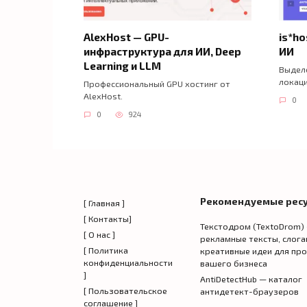
AlexHost — GPU-
is*ho
инфраструктура для ИИ, Deep
ИИ
Learning и LLM
Выделе
локаци
Профессиональный GPU хостинг от
AlexHost.
0
0
924
Рекомендуемые рес
[ Главная ]
[ Контакты]
Текстодром (TextoDrom)
[ О нас ]
рекламные тексты, слога
[ Политика
креативные идеи для пр
конфиденциальности
вашего бизнеса
]
AntiDetectHub — каталог
[ Пользовательское
антидетект-браузеров
соглашение ]