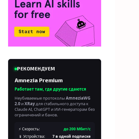
РЕКОМЕНДУЕМ
Amnezia Premium
Работает там, где другие сдаются
Неубиваемые протоколы
AmneziaWG
2.0
и
XRay
для стабильного доступа к
Claude AI, ChatGPT и ИИ-генераторам без
ограничений и банов.
⚡ Скорость:
до 200 Мбит/с
📱 Устройства:
7 в одной подписке