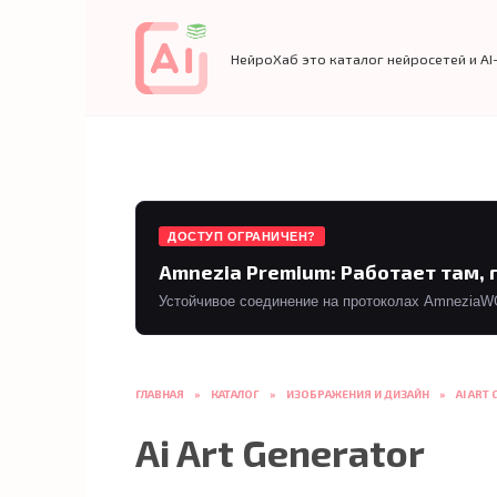
Перейти
к
содержанию
НейроХаб это каталог нейросетей и AI
ДОСТУП ОГРАНИЧЕН?
Amnezia Premium: Работает там, 
Устойчивое соединение на протоколах AmneziaWG 
ГЛАВНАЯ
»
КАТАЛОГ
»
ИЗОБРАЖЕНИЯ И ДИЗАЙН
»
AI ART
Ai Art Generator