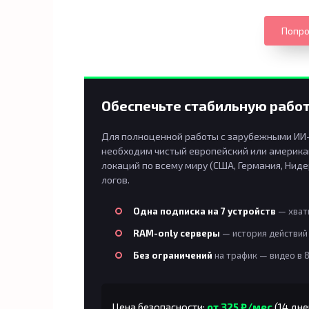
Попро
Обеспечьте стабильную работ
Для полноценной работы с зарубежными ИИ-п
необходим чистый европейский или американ
локаций по всему миру (США, Германия, Ниде
логов.
Одна подписка на 7 устройств
— хвати
RAM-only серверы
— история действий 
Без ограничений
на трафик — видео в 
Цена безопасности:
от 325 ₽/мес
(14 дне