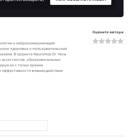
Оцените автора
хологии и нейрокоммуникаций.
льное здоровье и пользовательский
аразина. В проекте NeuroHub Dr. Yeva
 ассистентов, образовательных
ируя их с точки зрения
и эффективности взаимодействия