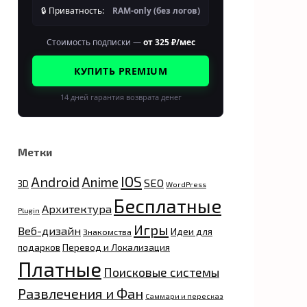
🔒 Приватность:
RAM-only (без логов)
Стоимость подписки —
от 325 ₽/мес
КУПИТЬ PREMIUM
14 дней гарантия возврата денег
Метки
IOS
Android
Anime
SEO
3D
WordPress
Бесплатные
Архитектура
Plugin
Игры
Веб-дизайн
Идеи для
Знакомства
подарков
Перевод и Локализация
Платные
Поисковые системы
Развлечения и Фан
Саммари и пересказ