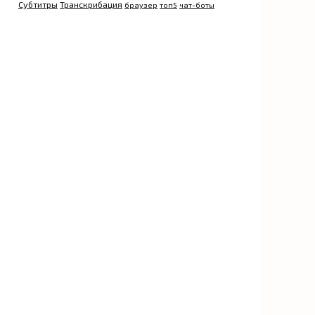
Субтитры
Транскрибация
браузер
топ5
чат-боты