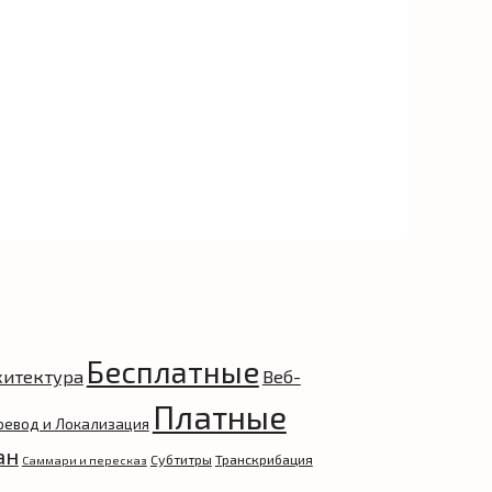
Бесплатные
хитектура
Веб-
Платные
ревод и Локализация
ан
Субтитры
Транскрибация
Саммари и пересказ