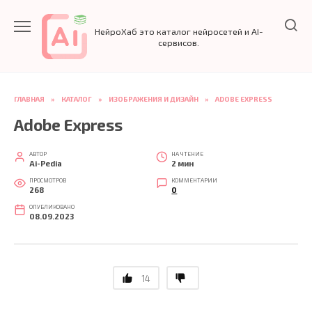
Перейти
к
НейроХаб это каталог нейросетей и AI-
содержанию
сервисов.
ГЛАВНАЯ
»
КАТАЛОГ
»
ИЗОБРАЖЕНИЯ И ДИЗАЙН
»
ADOBE EXPRESS
Adobe Express
АВТОР
НА ЧТЕНИЕ
Ai-Pedia
2 мин
ПРОСМОТРОВ
КОММЕНТАРИИ
268
0
ОПУБЛИКОВАНО
08.09.2023
14