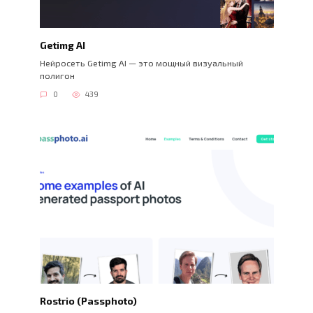
Getimg AI
Нейросеть Getimg AI — это мощный визуальный
полигон
0
439
Rostrio (Passphoto)