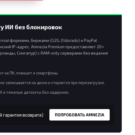
у ИИ без блокировок
латформами, биржами (G2G, Eldorado) и PayPal
ский IP-адрес. Amnezia Premium предоставляет 20+
рланды, Сингапур) с RAM-only серверами без ведения
т на ПК, планшет и смартфоны.
не записывается на диски и стирается при перезагрузке.
8K и тяжелые датасеты без задержек.
й гарантия возврата)
ПОПРОБОВАТЬ AMNEZIA