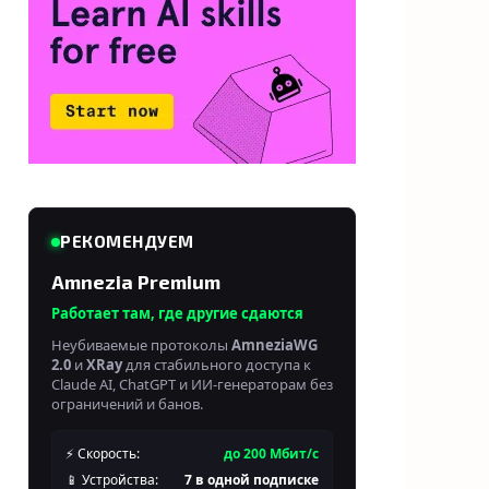
РЕКОМЕНДУЕМ
Amnezia Premium
Работает там, где другие сдаются
Неубиваемые протоколы
AmneziaWG
2.0
и
XRay
для стабильного доступа к
Claude AI, ChatGPT и ИИ-генераторам без
ограничений и банов.
⚡ Скорость:
до 200 Мбит/с
📱 Устройства:
7 в одной подписке