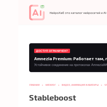
Перейти
к
содержанию
НейроХаб это каталог нейросетей и AI
ДОСТУП ОГРАНИЧЕН?
Amnezia Premium: Работает там, 
Устойчивое соединение на протоколах AmneziaWG 
ГЛАВНАЯ
»
КАТАЛОГ
»
ВИДЕО, АНИМАЦИЯ И АВАТАРЫ
»
S
Stableboost