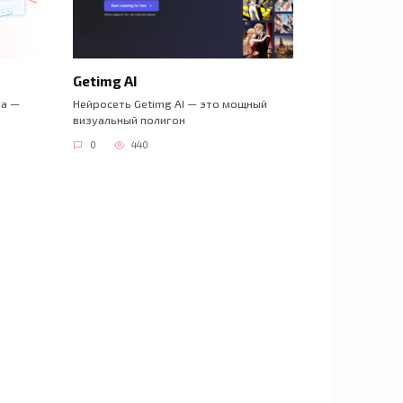
Getimg AI
та —
Нейросеть Getimg AI — это мощный
визуальный полигон
0
440