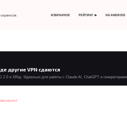
-сервисов.
ИЗБРАННОЕ
РЕЙТИНГ 🔥
НА ANDROID
где другие VPN сдаются
2.0 и XRay. Идеально для работы с Claude AI, ChatGPT и генераторами 
TABLEBOOST