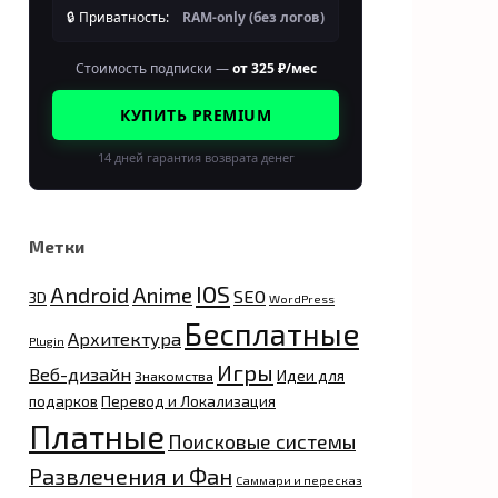
🔒 Приватность:
RAM-only (без логов)
Стоимость подписки —
от 325 ₽/мес
КУПИТЬ PREMIUM
14 дней гарантия возврата денег
Метки
IOS
Android
Anime
SEO
3D
WordPress
Бесплатные
Архитектура
Plugin
Игры
Веб-дизайн
Идеи для
Знакомства
подарков
Перевод и Локализация
Платные
Поисковые системы
Развлечения и Фан
Саммари и пересказ