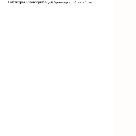
Субтитры
Транскрибация
браузер
топ5
чат-боты