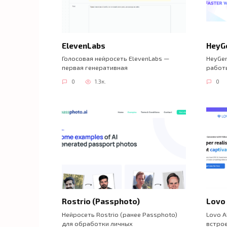
ElevenLabs
HeyG
Голосовая нейросеть ElevenLabs —
HeyGe
первая генеративная
работы
0
1.3к.
0
Rostrio (Passphoto)
Lovo 
Нейросеть Rostrio (ранее Passphoto)
Lovo A
для обработки личных
встро