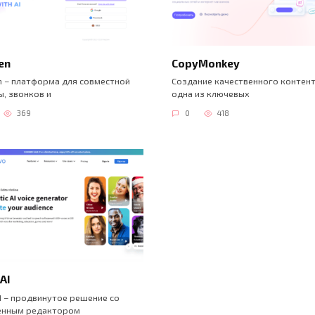
en
CopyMonkey
n – платформа для совместной
Создание качественного контен
, звонков и
одна из ключевых
369
0
418
AI
I – продвинутое решение со
енным редактором