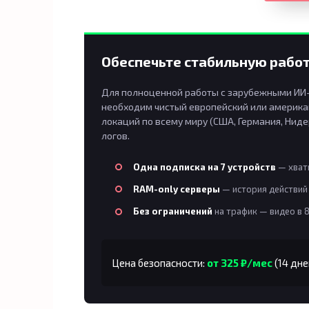
Обеспечьте стабильную работ
Для полноценной работы с зарубежными ИИ-п
необходим чистый европейский или американ
локаций по всему миру (США, Германия, Ниде
логов.
Одна подписка на 7 устройств
— хвати
RAM-only серверы
— история действий 
Без ограничений
на трафик — видео в 
Цена безопасности:
от 325 ₽/мес
(14 дне