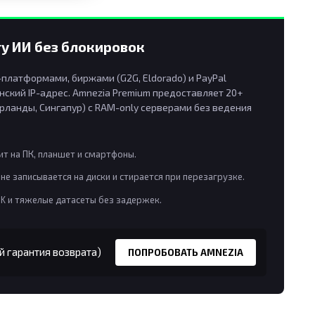
у ИИ без блокировок
латформами, биржами (G2G, Eldorado) и PayPal
ский IP-адрес. Amnezia Premium предоставляет 20+
рланды, Сингапур) с RAM-only серверами без ведения
т на ПК, планшет и смартфоны.
не записывается на диски и стирается при перезагрузке.
8K и тяжелые датасеты без задержек.
й гарантия возврата)
ПОПРОБОВАТЬ AMNEZIA