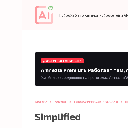
Перейти
к
содержанию
НейроХаб это каталог нейросетей и AI
ДОСТУП ОГРАНИЧЕН?
Amnezia Premium: Работает там, 
Устойчивое соединение на протоколах AmneziaWG 
ГЛАВНАЯ
»
КАТАЛОГ
»
ВИДЕО, АНИМАЦИЯ И АВАТАРЫ
»
S
Simplified