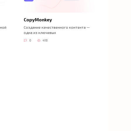
CopyMonkey
тной
Создание качественного контента —
одна из ключевых
0
418