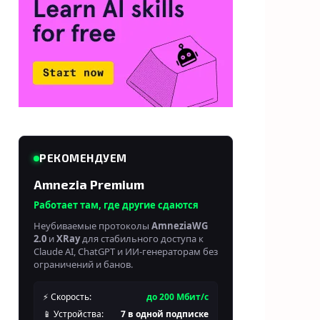
РЕКОМЕНДУЕМ
Amnezia Premium
Работает там, где другие сдаются
Неубиваемые протоколы
AmneziaWG
2.0
и
XRay
для стабильного доступа к
Claude AI, ChatGPT и ИИ-генераторам без
ограничений и банов.
⚡ Скорость:
до 200 Мбит/с
📱 Устройства:
7 в одной подписке