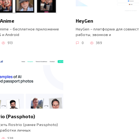
 Anime
HeyGen
nime – бесплатное приложение
HeyGen – платформа для совмес
S и Android
работы, звонков и
913
0
369
io (Passphoto)
еть Rostrio (ранее Passphoto)
бработки личных
538