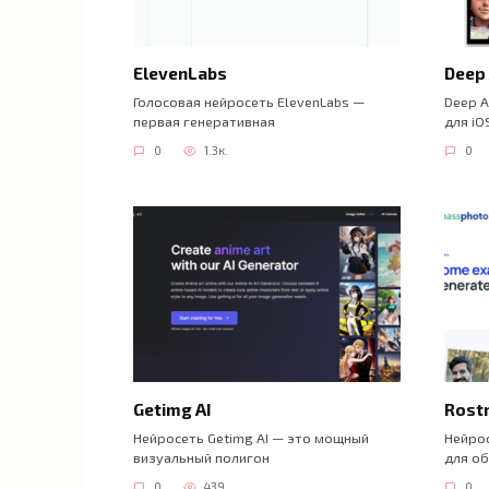
ElevenLabs
Deep
Голосовая нейросеть ElevenLabs —
Deep A
первая генеративная
для iO
0
1.3к.
0
Getimg AI
Rostr
Нейросеть Getimg AI — это мощный
Нейрос
визуальный полигон
для о
0
439
0