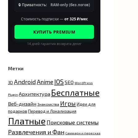
🔒 Приватность:
RAM-only (без логов)
Стоимость подписки —
от 325 ₽/мес
КУПИТЬ PREMIUM
14 дней гарантия возврата денег
Метки
IOS
Android
Anime
SEO
3D
WordPress
Бесплатные
Архитектура
Plugin
Игры
Веб-дизайн
Идеи для
Знакомства
подарков
Перевод и Локализация
Платные
Поисковые системы
Развлечения и Фан
Саммари и пересказ