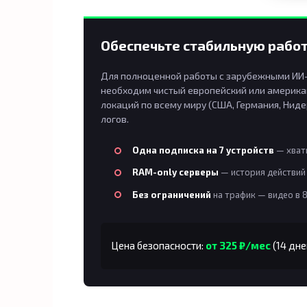
Обеспечьте стабильную работ
Для полноценной работы с зарубежными ИИ-п
необходим чистый европейский или американ
локаций по всему миру (США, Германия, Ниде
логов.
Одна подписка на 7 устройств
— хвати
RAM-only серверы
— история действий 
Без ограничений
на трафик — видео в 
Цена безопасности:
от 325 ₽/мес
(14 дне