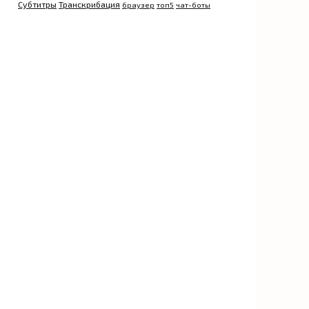
Субтитры
Транскрибация
браузер
топ5
чат-боты