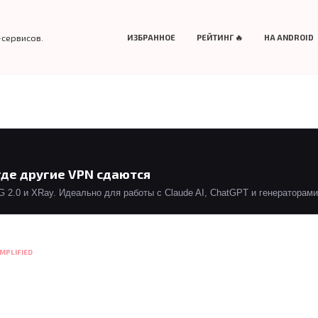
-сервисов.
ИЗБРАННОЕ
РЕЙТИНГ 🔥
НА ANDROID
где другие VPN сдаются
2.0 и XRay. Идеально для работы с Claude AI, ChatGPT и генераторами 
IMPLIFIED