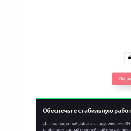
Попро
Обеспечьте стабильную работ
Для полноценной работы с зарубежными ИИ-п
необходим чистый европейский или американ