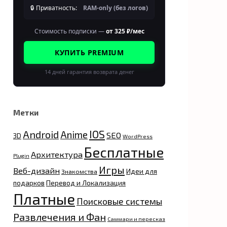
🔒 Приватность:
RAM-only (без логов)
Стоимость подписки —
от 325 ₽/мес
КУПИТЬ PREMIUM
14 дней гарантия возврата денег
Метки
IOS
Android
Anime
SEO
3D
WordPress
Бесплатные
Архитектура
Plugin
Игры
Веб-дизайн
Идеи для
Знакомства
подарков
Перевод и Локализация
Платные
Поисковые системы
Развлечения и Фан
Саммари и пересказ