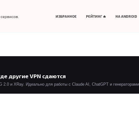
-сервисов.
ИЗБРАННОЕ
РЕЙТИНГ 🔥
НА ANDROID
где другие VPN сдаются
2.0 и XRay. Идеально для работы с Claude AI, ChatGPT и генераторами 