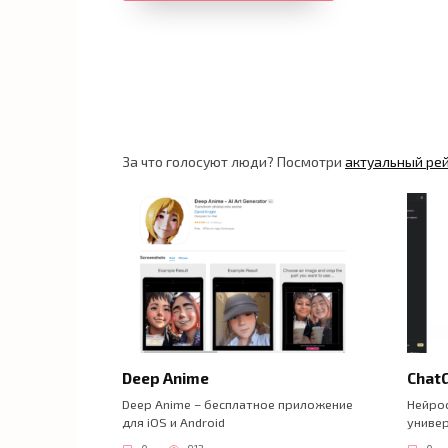
За что голосуют люди? Посмотри
актуальный ре
Deep Anime
Chat
Deep Anime – бесплатное приложение
Нейрос
для iOS и Android
универ