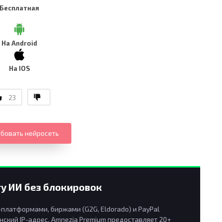
Бесплатная
На Android
На IOS
23
бовать нейросеть
у ИИ без блокировок
латформами, биржами (G2G, Eldorado) и PayPal
ский IP-адрес. Amnezia Premium предоставляет 20+