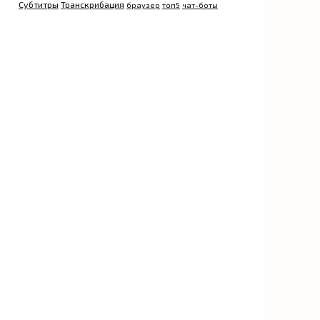
Субтитры
Транскрибация
браузер
топ5
чат-боты