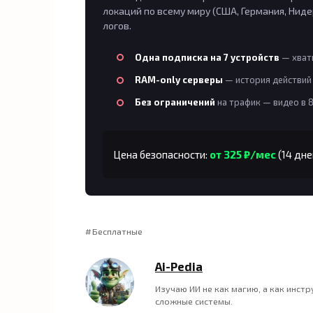
локаций по всему миру (США, Германия, Ниде
логов.
Одна подписка на 7 устройств
— хвати
RAM-only серверы
— история действий 
Без ограничений
на трафик — видео в 
Цена безопасности:
от 325 ₽/мес
(14 дне
Бесплатные
Ai-Pedia
Изучаю ИИ не как магию, а как инст
сложные системы.