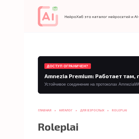
Перейти
к
содержанию
НейроХаб это каталог нейросетей и AI
ДОСТУП ОГРАНИЧЕН?
Amnezia Premium: Работает там, 
Устойчивое соединение на протоколах AmneziaWG 
ГЛАВНАЯ
»
КАТАЛОГ
»
ДЛЯ ВЗРОСЛЫХ
»
ROLEPLAI
Roleplai