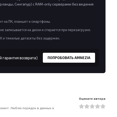
рланды, Сингапур) с RAM-only серверами без ведения
т на ПК, планшет и смартфоны.
не записывается на диски и стирается при перезагрузке.
8K и тяжелые датасеты без задержек.
й гарантия возврата)
ПОПРОБОВАТЬ AMNEZIA
Оцените автора
румент. Люблю порядок в данных и