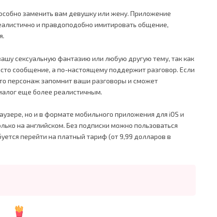
особно заменить вам девушку или жену. Приложение
еалистично и правдоподобно имитировать общение,
я.
 вашу сексуальную фантазию или любую другую тему, так как
росто сообщение, а по-настоящему поддержит разговор. Если
 то персонаж запомнит ваши разговоры и сможет
иалог еще более реалистичным.
раузере, но и в формате мобильного приложения для iOS и
олько на английском. Без подписки можно пользоваться
буется перейти на платный тариф (от 9,99 долларов в