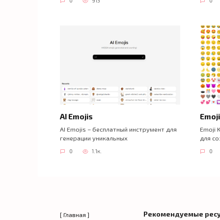
0
913
0
AI Emojis
Emoji
AI Emojis – бесплатный инструмент для
Emoji 
генерации уникальных
для со
0
1.1к.
0
Рекомендуемые рес
[ Главная ]