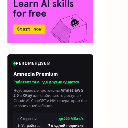
РЕКОМЕНДУЕМ
Amnezia Premium
Работает там, где другие сдаются
Неубиваемые протоколы
AmneziaWG
2.0
и
XRay
для стабильного доступа к
Claude AI, ChatGPT и ИИ-генераторам без
ограничений и банов.
⚡ Скорость:
до 200 Мбит/с
📱 Устройства:
7 в одной подписке