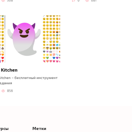
508
0
681
 Kitchen
Kitchen – бесплатный инструмент
здания
856
урсы
Метки