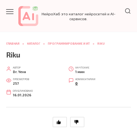
Перейти
к
НейроХаб это каталог нейросетей и AI-
содержанию
сервисов.
ГЛАВНАЯ
»
КАТАЛОГ
»
ПРОГРАММИРОВАНИЕ И ИТ
»
RIKU
Riku
АВТОР
НА ЧТЕНИЕ
Dr. Yeva
1 мин
ПРОСМОТРОВ
КОММЕНТАРИИ
257
0
ОПУБЛИКОВАНО
16.01.2026