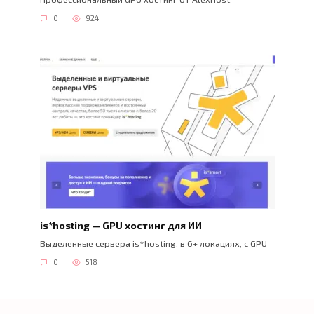
0
924
is*hosting — GPU хостинг для ИИ
Выделенные сервера is*hosting, в 6+ локациях, с GPU
0
518