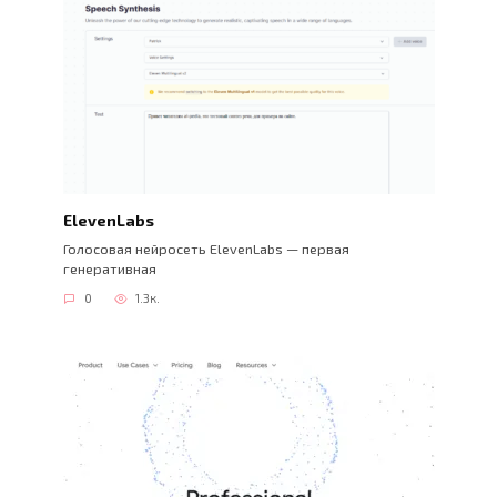
ElevenLabs
Голосовая нейросеть ElevenLabs — первая
генеративная
0
1.3к.