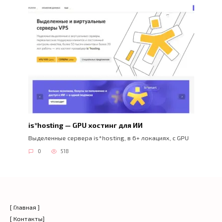
is*hosting — GPU хостинг для ИИ
Выделенные сервера is*hosting, в 6+ локациях, с GPU
0
518
[ Главная ]
[ Контакты]