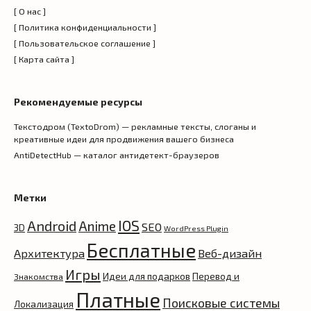
[ О нас ]
[ Политика конфиденциальности ]
[ Пользовательское соглашение ]
[ Карта сайта ]
Рекомендуемые ресурсы
Текстодром (TextoDrom) — рекламные тексты, слоганы и
креативные идеи для продвижения вашего бизнеса
AntiDetectHub — каталог антидетект-браузеров
Метки
IOS
Android
Anime
SEO
3D
WordPress Plugin
Бесплатные
Архитектура
Веб-дизайн
Игры
Идеи для подарков
Перевод и
Знакомства
Платные
Поисковые системы
Локализация