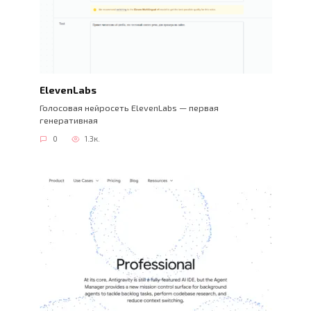
ElevenLabs
Голосовая нейросеть ElevenLabs — первая
генеративная
0
1.3к.