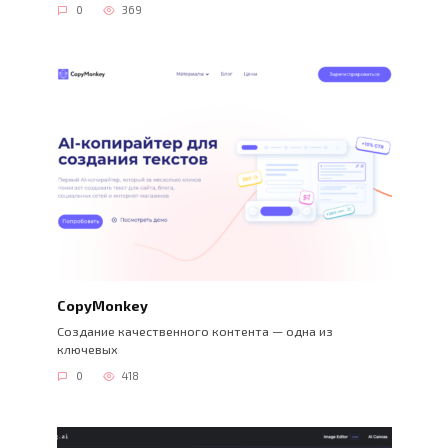
0
369
CopyMonkey
Создание качественного контента — одна из
ключевых
0
418