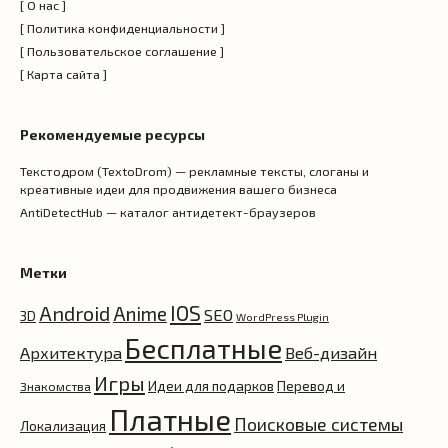
[ О нас ]
[ Политика конфиденциальности ]
[ Пользовательское соглашение ]
[ Карта сайта ]
Рекомендуемые ресурсы
Текстодром (TextoDrom) — рекламные тексты, слоганы и
креативные идеи для продвижения вашего бизнеса
AntiDetectHub — каталог антидетект-браузеров
Метки
IOS
Android
Anime
SEO
3D
WordPress Plugin
Бесплатные
Архитектура
Веб-дизайн
Игры
Идеи для подарков
Перевод и
Знакомства
Платные
Поисковые системы
Локализация