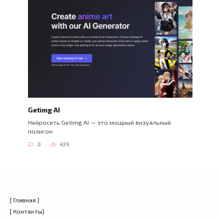
Getimg AI
Нейросеть Getimg AI — это мощный визуальный
полигон
0
439
[ Главная ]
[ Контакты]