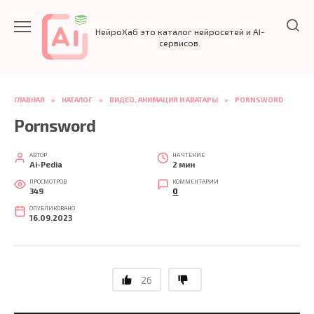
Перейти
к
НейроХаб это каталог нейросетей и AI-
содержанию
сервисов.
ГЛАВНАЯ
»
КАТАЛОГ
»
ВИДЕО, АНИМАЦИЯ И АВАТАРЫ
»
PORNSWORD
Pornsword
АВТОР
НА ЧТЕНИЕ
Ai-Pedia
2 мин
ПРОСМОТРОВ
КОММЕНТАРИИ
349
0
ОПУБЛИКОВАНО
16.09.2023
26