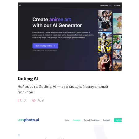
Getimg AI
Нейросеть Getimg AI — это мощный визуальный
полигон
0
439