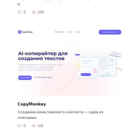
и
0
369
CopyMonkey
Создание качественного контента — одна из
ключевых
0
418