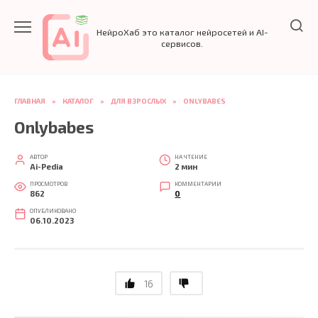
Перейти
к
НейроХаб это каталог нейросетей и AI-
содержанию
сервисов.
ГЛАВНАЯ
»
КАТАЛОГ
»
ДЛЯ ВЗРОСЛЫХ
»
ONLYBABES
Onlybabes
АВТОР
НА ЧТЕНИЕ
Ai-Pedia
2 мин
ПРОСМОТРОВ
КОММЕНТАРИИ
862
0
ОПУБЛИКОВАНО
06.10.2023
16