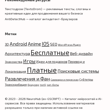
Текстодром (TextoDrom) — рекламные тексты, слоганы и
креативные идеи для продвижения вашего бизнеса
AntiDetectHub — каталог антидетект-браузеров
Метки
IOS
Android
Anime
SEO
3D
WordPress Plugin
Бесплатные
Архитектура
Веб-дизайн
Игры
Идеи для подарков
Перевод и
Знакомства
Платные
Поисковые системы
Локализация
Развлечения и Фан
Субтитры
Саммари и пересказ
Транскрибация
браузер
топ5
чат-боты
© 2023 - 2026 NeuroHub (ex-GSCRIPT) — Каталог нейросетей и AI-
сервисов. Все права защищены. Использование материалов
разрешено только при наличии активной ссылки на