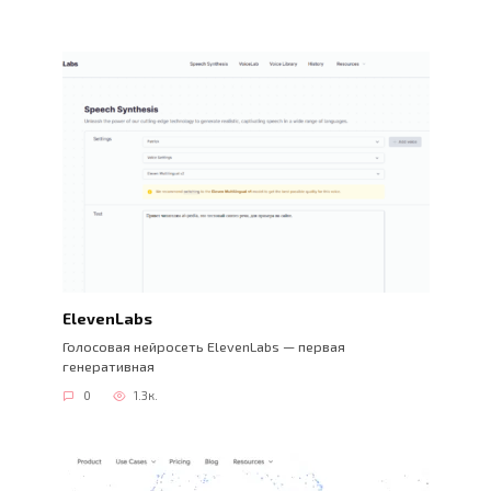
ElevenLabs
Голосовая нейросеть ElevenLabs — первая
генеративная
0
1.3к.