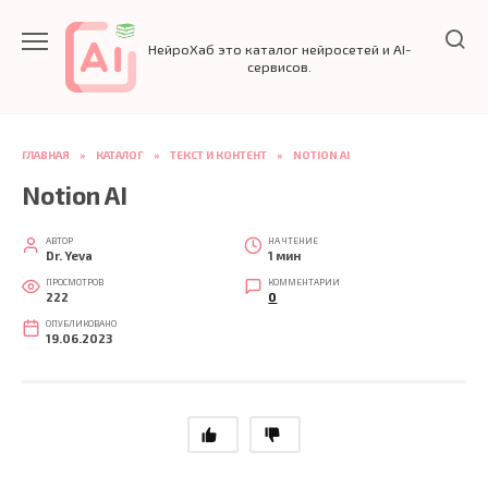
Перейти
к
НейроХаб это каталог нейросетей и AI-
содержанию
сервисов.
ГЛАВНАЯ
»
КАТАЛОГ
»
ТЕКСТ И КОНТЕНТ
»
NOTION AI
Notion AI
АВТОР
НА ЧТЕНИЕ
Dr. Yeva
1 мин
ПРОСМОТРОВ
КОММЕНТАРИИ
222
0
ОПУБЛИКОВАНО
19.06.2023