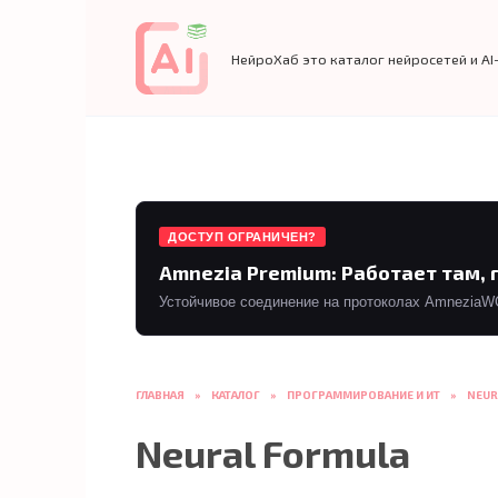
Перейти
к
содержанию
НейроХаб это каталог нейросетей и AI
ДОСТУП ОГРАНИЧЕН?
Amnezia Premium: Работает там, 
Устойчивое соединение на протоколах AmneziaWG 
ГЛАВНАЯ
»
КАТАЛОГ
»
ПРОГРАММИРОВАНИЕ И ИТ
»
NEUR
Neural Formula