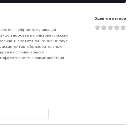
Оцените автора
хологии и нейрокоммуникаций.
льное здоровье и пользовательский
аразина. В проекте NeuroHub Dr. Yeva
 ассистентов, образовательных
ируя их с точки зрения
и эффективности взаимодействия