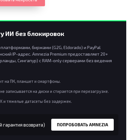
у ИИ без блокировок
латформами, биржами (G2G, Eldorado) и PayPal
ский IP-адрес. Amnezia Premium предоставляет 20+
рланды, Сингапур) с RAM-only серверами без ведения
т на ПК, планшет и смартфоны.
не записывается на диски и стирается при перезагрузке.
8K и тяжелые датасеты без задержек.
й гарантия возврата)
ПОПРОБОВАТЬ AMNEZIA