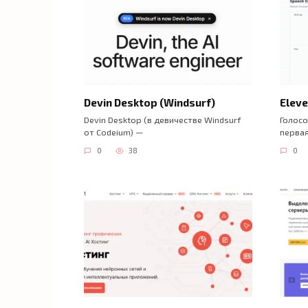
Devin Desktop (Windsurf)
Elev
Devin Desktop (в девичестве Windsurf
Голосо
от Codeium) —
перва
0
38
0