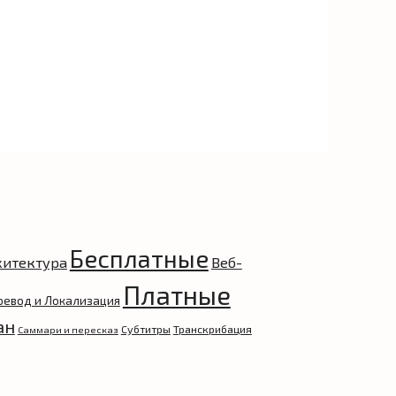
Бесплатные
хитектура
Веб-
Платные
ревод и Локализация
ан
Субтитры
Транскрибация
Саммари и пересказ