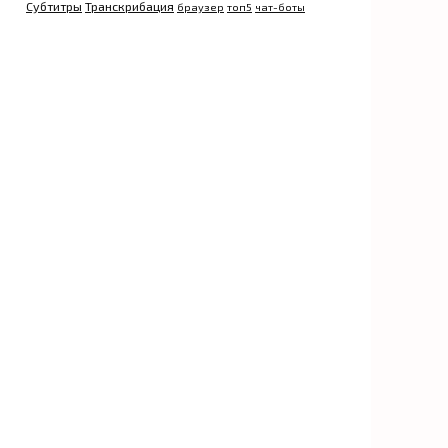
Субтитры
Транскрибация
браузер
топ5
чат-боты