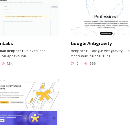
enLabs
Google Antigravity
вая нейросеть ElevenLabs —
Нейросеть Google Antigravity — 
я генеративная
флагманская агентная
1.3к.
0
999