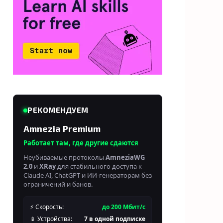
РЕКОМЕНДУЕМ
Amnezia Premium
Работает там, где другие сдаются
Неубиваемые протоколы
AmneziaWG
2.0
и
XRay
для стабильного доступа к
Claude AI, ChatGPT и ИИ-генераторам без
ограничений и банов.
⚡ Скорость:
до 200 Мбит/с
📱 Устройства:
7 в одной подписке