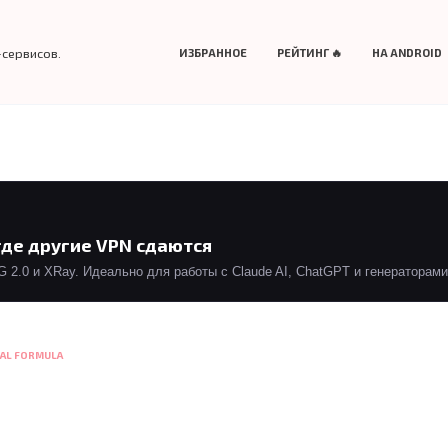
-сервисов.
ИЗБРАННОЕ
РЕЙТИНГ 🔥
НА ANDROID
где другие VPN сдаются
2.0 и XRay. Идеально для работы с Claude AI, ChatGPT и генераторами 
AL FORMULA