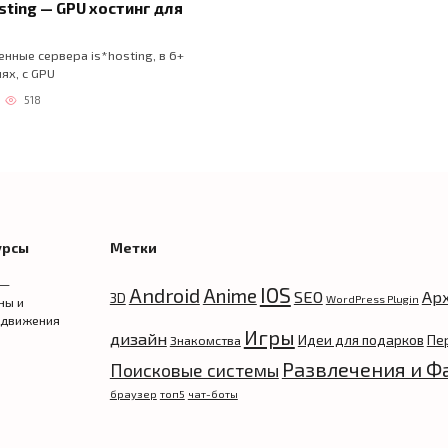
sting — GPU хостинг для
нные сервера is*hosting, в 6+
ях, с GPU
518
урсы
Метки
 —
IOS
Android
Anime
SEO
Ар
3D
WordPress Plugin
ны и
одвижения
Игры
дизайн
Идеи для подарков
Пе
Знакомства
Развлечения и Ф
Поисковые системы
браузер
топ5
чат-боты