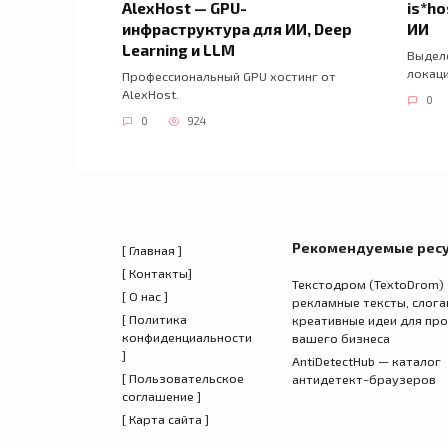
AlexHost — GPU-
is*ho
инфраструктура для ИИ, Deep
ИИ
Learning и LLM
Выделе
локаци
Профессиональный GPU хостинг от
AlexHost.
0
0
924
Рекомендуемые рес
[ Главная ]
[ Контакты]
Текстодром (TextoDrom)
[ О нас ]
рекламные тексты, слога
[ Политика
креативные идеи для пр
конфиденциальности
вашего бизнеса
]
AntiDetectHub — каталог
[ Пользовательское
антидетект-браузеров
соглашение ]
[ Карта сайта ]