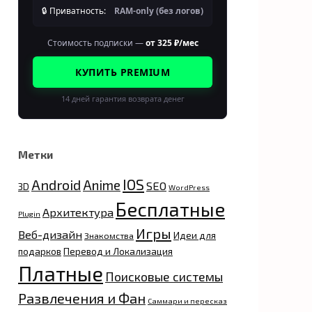
🔒 Приватность:
RAM-only (без логов)
Стоимость подписки —
от 325 ₽/мес
КУПИТЬ PREMIUM
14 дней гарантия возврата денег
Метки
IOS
Android
Anime
SEO
3D
WordPress
Бесплатные
Архитектура
Plugin
Игры
Веб-дизайн
Идеи для
Знакомства
подарков
Перевод и Локализация
Платные
Поисковые системы
Развлечения и Фан
Саммари и пересказ