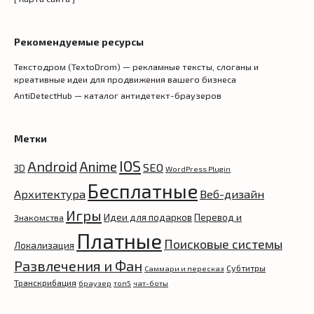
Рекомендуемые ресурсы
Текстодром (TextoDrom) — рекламные тексты, слоганы и
креативные идеи для продвижения вашего бизнеса
AntiDetectHub — каталог антидетект-браузеров
Метки
IOS
Android
Anime
SEO
3D
WordPress Plugin
Бесплатные
Архитектура
Веб-дизайн
Игры
Идеи для подарков
Перевод и
Знакомства
Платные
Поисковые системы
Локализация
Развлечения и Фан
Субтитры
Саммари и пересказ
Транскрибация
браузер
топ5
чат-боты