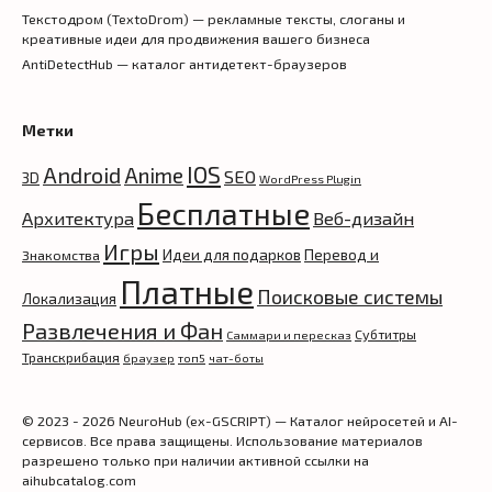
Текстодром (TextoDrom) — рекламные тексты, слоганы и
креативные идеи для продвижения вашего бизнеса
AntiDetectHub — каталог антидетект-браузеров
Метки
IOS
Android
Anime
SEO
3D
WordPress Plugin
Бесплатные
Архитектура
Веб-дизайн
Игры
Идеи для подарков
Перевод и
Знакомства
Платные
Поисковые системы
Локализация
Развлечения и Фан
Субтитры
Саммари и пересказ
Транскрибация
браузер
топ5
чат-боты
© 2023 - 2026 NeuroHub (ex-GSCRIPT) — Каталог нейросетей и AI-
сервисов. Все права защищены. Использование материалов
разрешено только при наличии активной ссылки на
aihubcatalog.com