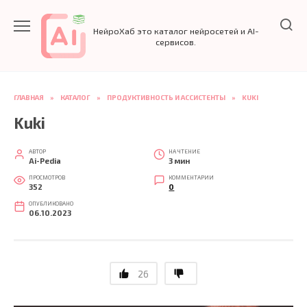
Перейти
к
НейроХаб это каталог нейросетей и AI-
содержанию
сервисов.
ГЛАВНАЯ
»
КАТАЛОГ
»
ПРОДУКТИВНОСТЬ И АССИСТЕНТЫ
»
KUKI
Kuki
АВТОР
НА ЧТЕНИЕ
Ai-Pedia
3 мин
ПРОСМОТРОВ
КОММЕНТАРИИ
352
0
ОПУБЛИКОВАНО
06.10.2023
26