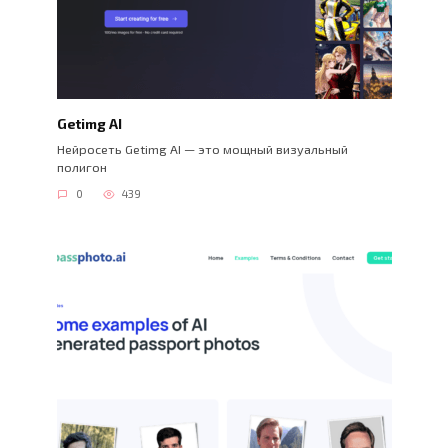
Getimg AI
Нейросеть Getimg AI — это мощный визуальный
полигон
0
439