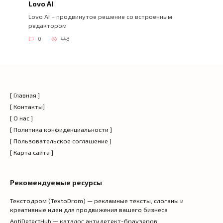
Lovo AI
Lovo AI – продвинутое решение со встроенным
редактором
0
443
[ Главная ]
[ Контакты]
[ О нас ]
[ Политика конфиденциальности ]
[ Пользовательское соглашение ]
[ Карта сайта ]
Рекомендуемые ресурсы
Текстодром (TextoDrom) — рекламные тексты, слоганы и
креативные идеи для продвижения вашего бизнеса
AntiDetectHub — каталог антидетект-браузеров