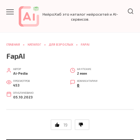
Перейти
к
НейроХаб это каталог нейросетей и AI-
содержанию
сервисов.
ГЛАВНАЯ
»
КАТАЛОГ
»
ДЛЯ ВЗРОСЛЫХ
»
FAPAI
FapAI
АВТОР
НА ЧТЕНИЕ
Ai-Pedia
2 мин
ПРОСМОТРОВ
КОММЕНТАРИИ
453
0
ОПУБЛИКОВАНО
05.10.2023
19