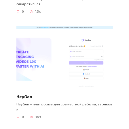
генеративная
0
1.3к.
HeyGen
HeyGen – платформа для совместной работы, звонков
и
0
369