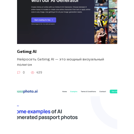
Getimg AI
Нейросеть Getimg AI — это мощный визуальный
полигон
0
439