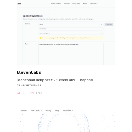
ElevenLabs
Голосовая нейросеть ElevenLabs — первая
генеративная
0
1.3к.