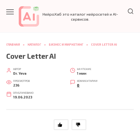
Перейти
к
НейроХаб это каталог нейросетей и AI-
содержанию
сервисов.
ГЛАВНАЯ
»
КАТАЛОГ
»
БИЗНЕС И МАРКЕТИНГ
»
COVER LETTER AI
Cover Letter AI
АВТОР
НА ЧТЕНИЕ
Dr. Yeva
1 мин
ПРОСМОТРОВ
КОММЕНТАРИИ
236
0
ОПУБЛИКОВАНО
19.06.2023