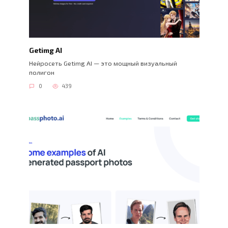
Getimg AI
Нейросеть Getimg AI — это мощный визуальный
полигон
0
439