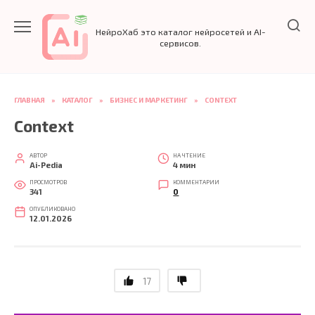
Перейти
к
НейроХаб это каталог нейросетей и AI-
содержанию
сервисов.
ГЛАВНАЯ
»
КАТАЛОГ
»
БИЗНЕС И МАРКЕТИНГ
»
CONTEXT
Context
АВТОР
НА ЧТЕНИЕ
Ai-Pedia
4 мин
ПРОСМОТРОВ
КОММЕНТАРИИ
341
0
ОПУБЛИКОВАНО
12.01.2026
17