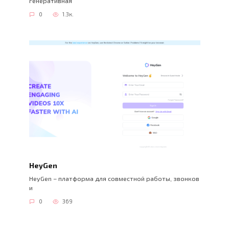
генеративная
0
1.3к.
HeyGen
HeyGen – платформа для совместной работы, звонков
и
0
369