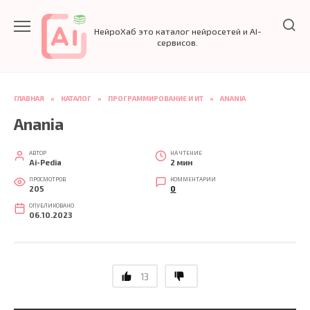
Перейти
к
НейроХаб это каталог нейросетей и AI-
содержанию
сервисов.
ГЛАВНАЯ
»
КАТАЛОГ
»
ПРОГРАММИРОВАНИЕ И ИТ
»
ANANIA
Anania
АВТОР
НА ЧТЕНИЕ
Ai-Pedia
2 мин
ПРОСМОТРОВ
КОММЕНТАРИИ
205
0
ОПУБЛИКОВАНО
06.10.2023
13