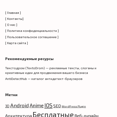
[ Главная ]
[ Контакты]
[ О нас ]
[ Политика конфиденциальности ]
[ Пользовательское соглашение ]
[ Карта сайта ]
Рекомендуемые ресурсы
Текстодром (TextoDrom) — рекламные тексты, слоганы и
креативные идеи для продвижения вашего бизнеса
AntiDetectHub — каталог антидетект-браузеров
Метки
IOS
Android
Anime
SEO
3D
WordPress Plugin
Бесплатные
Архитектура
Веб-дизайн