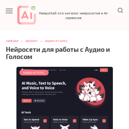
Перейти
к
НейроХаб это каталог нейросетей и AI-
содержанию
сервисов.
ГЛАВНАЯ
»
КАТАЛОГ
»
АУДИО И ГОЛОС
Нейросети для работы с Аудио и
Голосом
АУДИО И ГОЛОС